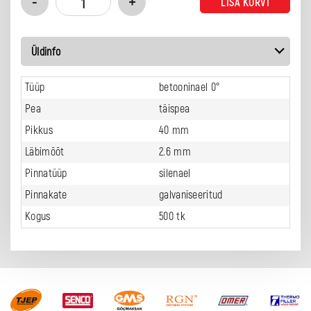
LISA KORVI
Üldinfo
Tüüp
betooninael 0°
Pea
täispea
Pikkus
40 mm
Läbimõõt
2.6 mm
Pinnatüüp
silenael
Pinnakate
galvaniseeritud
Kogus
500 tk