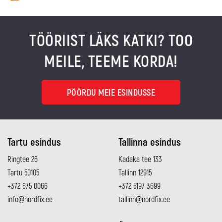
TÖÖRIIST LÄKS KATKI? TOO
MEILE, TEEME KORDA!
PÖÖRDU MEIE ESINDUSSE
Tartu esindus
Tallinna esindus
Ringtee 26
Kadaka tee 133
Tartu 50105
Tallinn 12915
+372 675 0066
+372 5197 3699
info@nordfix.ee
tallinn@nordfix.ee