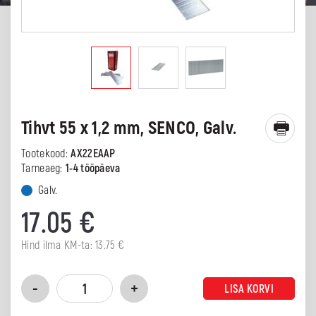
Tihvt 55 x 1,2 mm, SENCO, Galv.
Tootekood:
AX22EAAP
Tarneaeg:
1-4 tööpäeva
Galv.
17.05
€
Hind ilma KM-ta:
13.75
€
LISA KORVI