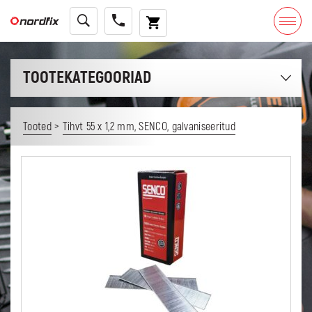
TOOTEKATEGOORIAD
>
Tooted
Tihvt 55 x 1,2 mm, SENCO, galvaniseeritud