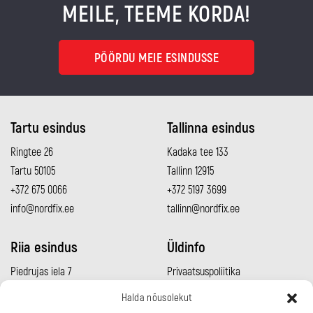
MEILE, TEEME KORDA!
PÖÖRDU MEIE ESINDUSSE
Tartu esindus
Tallinna esindus
Ringtee 26
Kadaka tee 133
Tartu 50105
Tallinn 12915
+372 675 0066
+372 5197 3699
info@nordfix.ee
tallinn@nordfix.ee
Riia esindus
Üldinfo
Piedrujas iela 7
Privaatsuspoliitika
Rīga LV-1073
Müügitingimused
Halda nõusolekut
+371 2960 0692
Meeskond