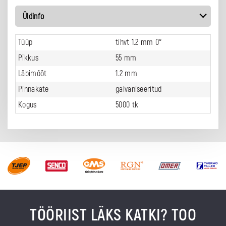
Üldinfo
Tüüp
tihvt 1.2 mm 0°
Pikkus
55 mm
Läbimõõt
1.2 mm
Pinnakate
galvaniseeritud
Kogus
5000 tk
TÖÖRIIST LÄKS KATKI? TOO