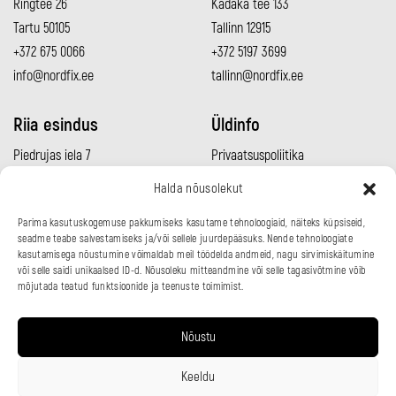
Ringtee 26
Kadaka tee 133
Tartu 50105
Tallinn 12915
+372 675 0066
+372 5197 3699
info@nordfix.ee
tallinn@nordfix.ee
Riia esindus
Üldinfo
Piedrujas iela 7
Privaatsuspoliitika
Rīga LV-1073
Müügitingimused
Halda nõusolekut
+371 2960 0692
Meeskond
Parima kasutuskogemuse pakkumiseks kasutame tehnoloogiaid, näiteks küpsiseid,
info@nordfix.lv
Kontakt
seadme teabe salvestamiseks ja/või sellele juurdepääsuks. Nende tehnoloogiate
kasutamisega nõustumine võimaldab meil töödelda andmeid, nagu sirvimiskäitumine
või selle saidi unikaalsed ID-d. Nõusoleku mitteandmine või selle tagasivõtmine võib
mõjutada teatud funktsioonide ja teenuste toimimist.
Nõustu
Keeldu