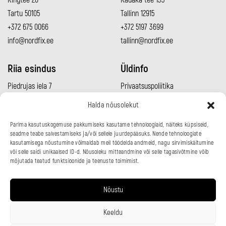
Ringtee 26
Kadaka tee 133
Tartu 50105
Tallinn 12915
+372 675 0066
+372 5197 3699
info@nordfix.ee
tallinn@nordfix.ee
Riia esindus
Üldinfo
Piedrujas iela 7
Privaatsuspoliitika
Rīga LV-1073
Müügitingimused
Halda nõusolekut
+371 2960 0692
Meeskond
Parima kasutuskogemuse pakkumiseks kasutame tehnoloogiaid, näiteks küpsiseid,
info@nordfix.lv
Kontakt
seadme teabe salvestamiseks ja/või sellele juurdepääsuks. Nende tehnoloogiate
kasutamisega nõustumine võimaldab meil töödelda andmeid, nagu sirvimiskäitumine
või selle saidi unikaalsed ID-d. Nõusoleku mitteandmine või selle tagasivõtmine võib
mõjutada teatud funktsioonide ja teenuste toimimist.
Nõustu
Keeldu