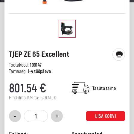
TJEP ZE 65 Excellent
Tootekood:
100147
Tarneaeg:
1-4 tööpäeva
801.54
€
Tasuta tarne
Hind ilma KM-ta:
646.40
€
LISA KORVI