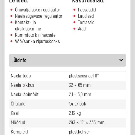
Eelised:
Kasutusalad:
Õhuväljalaske regulaator
Fassaadid
Naelasügavuse regulaator
Laudised
Kontakt- ja
Terrassid
üksiklaskmine
Aiad
Kummiotsik ninaosale
Vöö/sarika riputuskonks
Üldinfo
Naela tüüp
plastseosnael 0
°
Naela pikkus
32 – 65 mm
Naela läbimõõt
2,1 – 3,0 mm
Õhukulu
1,4 L/löök
Kaal
2,13 kg
Mõõdud
293 × 151 × 333 mm
Komplekt
plastkohver