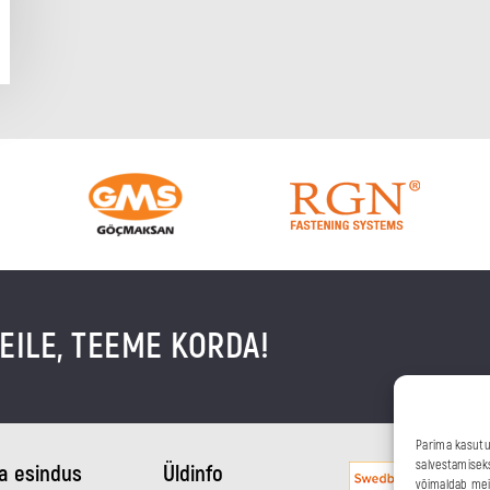
EILE, TEEME KORDA!
Parima kasutu
salvestamisek
ia esindus
Üldinfo
võimaldab meil