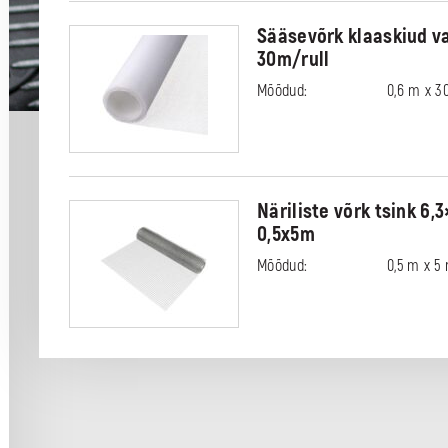
Sääsevõrk klaaskiud v
30m/rull
Mõõdud:
0,6 m x 30
Näriliste võrk tsink 6
0,5x5m
Mõõdud:
0,5 m x 5 