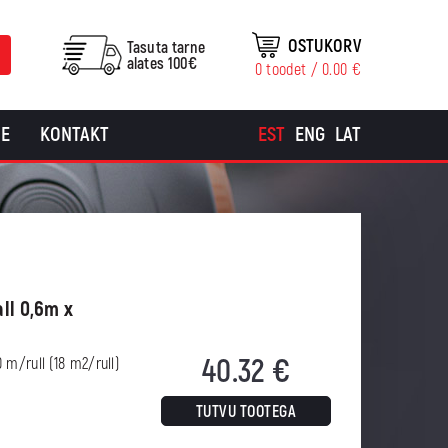
OSTUKORV
Tasuta tarne
alates 100€
0 toodet /
0.00
€
E
KONTAKT
EST
ENG
LAT
ll 0,6m x
40.32
€
 m/rull (18 m2/rull)
TUTVU TOOTEGA