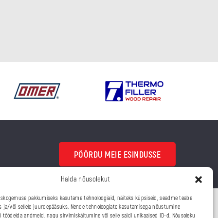
PÖÖRDU MEIE ESINDUSSE
Halda nõusolekut
skogemuse pakkumiseks kasutame tehnoloogiaid, näiteks küpsiseid, seadme teabe
s ja/või sellele juurdepääsuks. Nende tehnoloogiate kasutamisega nõustumine
 töödelda andmeid, nagu sirvimiskäitumine või selle saidi unikaalsed ID-d. Nõusoleku