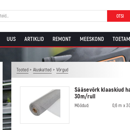
OTSI
UUS
ARTIKLID
REMONT
MEESKOND
TOETAM
>
>
Tooted
Aluskatted
Võrgud
Sääsevõrk klaaskiud ha
30m/rull
Mõõdud:
0,6 m x 30