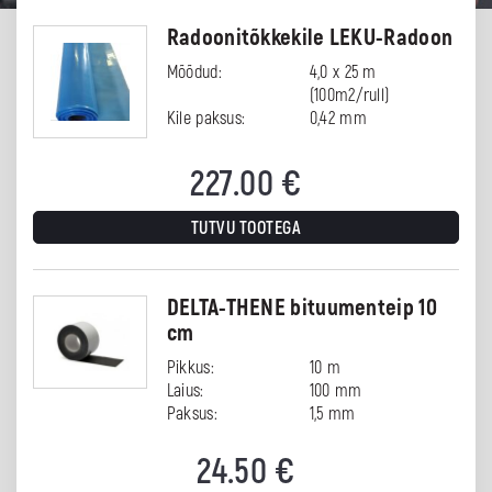
Radoonitõkkekile LEKU-Radoon
Mõõdud:
4,0 x 25 m
(100m2/rull)
Kile paksus:
0,42 mm
227.00
€
TUTVU TOOTEGA
DELTA-THENE bituumenteip 10
cm
Pikkus:
10 m
Laius:
100 mm
Paksus:
1,5 mm
24.50
€