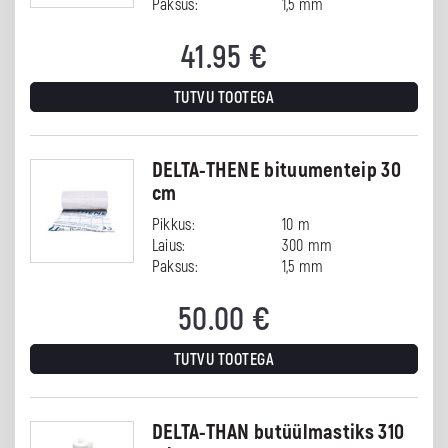
Paksus:
1,5 mm
41.95
€
TUTVU TOOTEGA
DELTA-THENE bituumenteip 30
cm
Pikkus:
10 m
Laius:
300 mm
Paksus:
1,5 mm
50.00
€
TUTVU TOOTEGA
DELTA-THAN butüülmastiks 310