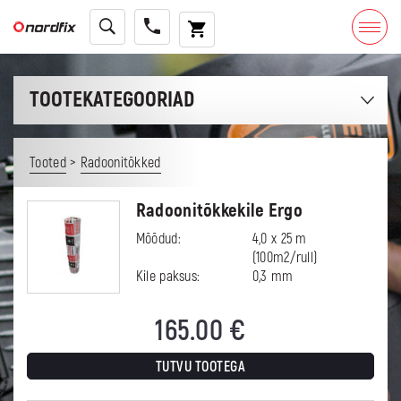
TOOTEKATEGOORIAD
>
Tooted
Radoonitõkked
Radoonitõkkekile Ergo
Mõõdud:
4,0 x 25 m
(100m2/rull)
Kile paksus:
0,3 mm
165.00
€
TUTVU TOOTEGA