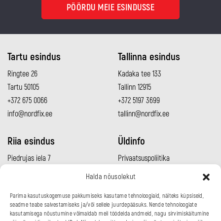
PÖÖRDU MEIE ESINDUSSE
Tartu esindus
Tallinna esindus
Ringtee 26
Kadaka tee 133
Tartu 50105
Tallinn 12915
+372 675 0066
+372 5197 3699
info@nordfix.ee
tallinn@nordfix.ee
Riia esindus
Üldinfo
Piedrujas iela 7
Privaatsuspoliitika
Rīga LV-1073
Müügitingimused
Halda nõusolekut
+371 2960 0692
Meeskond
Parima kasutuskogemuse pakkumiseks kasutame tehnoloogiaid, näiteks küpsiseid,
info@nordfix.lv
Kontakt
seadme teabe salvestamiseks ja/või sellele juurdepääsuks. Nende tehnoloogiate
kasutamisega nõustumine võimaldab meil töödelda andmeid, nagu sirvimiskäitumine