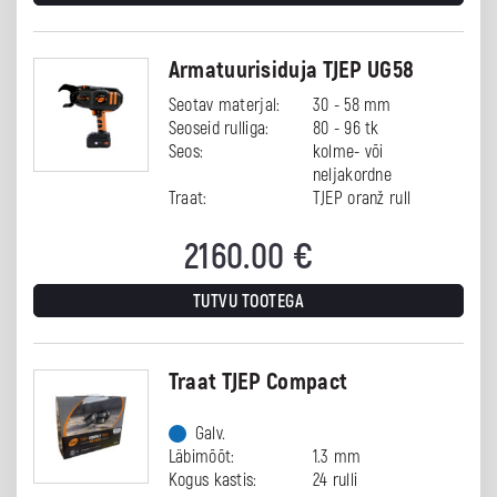
Armatuurisiduja TJEP UG58
Seotav materjal:
30 - 58 mm
Seoseid rulliga:
80 - 96 tk
Seos:
kolme- või
neljakordne
Traat:
TJEP oranž rull
2160.00
€
TUTVU TOOTEGA
Traat TJEP Compact
Galv.
Läbimõõt:
1.3 mm
Kogus kastis:
24 rulli