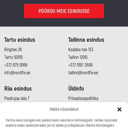
PÖÖRDU MEIE ESINDUSSE
Tartu esindus
Tallinna esindus
Ringtee 26
Kadaka tee 133
Tartu 50105
Tallinn 12915
+372 675 0066
+372 5197 3699
info@nordfix.ee
tallinn@nordfix.ee
Riia esindus
Üldinfo
Piedrujas iela 7
Privaatsuspoliitika
Rīga LV-1073
Müügitingimused
Halda nõusolekut
+371 2960 0692
Meeskond
Parima kasutuskogemuse pakkumiseks kasutame tehnoloogiaid, näiteks küpsiseid,
info@nordfix.lv
Kontakt
seadme teabe salvestamiseks ja/või sellele juurdepääsuks. Nende tehnoloogiate