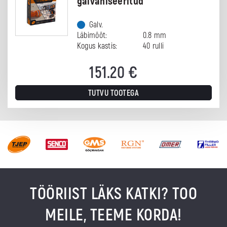
galvaniseeritud
Galv.
Läbimõõt:
0.8 mm
Kogus kastis:
40 rulli
151.20
€
TUTVU TOOTEGA
TÖÖRIIST LÄKS KATKI? TOO
MEILE, TEEME KORDA!