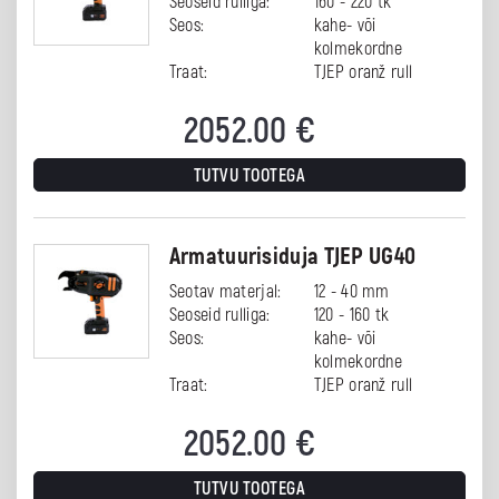
Seoseid rulliga:
160 - 220 tk
Seos:
kahe- või
kolmekordne
Traat:
TJEP oranž rull
2052.00
€
TUTVU TOOTEGA
Armatuurisiduja TJEP UG40
Seotav materjal:
12 - 40 mm
Seoseid rulliga:
120 - 160 tk
Seos:
kahe- või
kolmekordne
Traat:
TJEP oranž rull
2052.00
€
TUTVU TOOTEGA