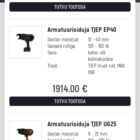
TUTVU TOOTEGA
Armatuurisiduja TJEP EP40
Seotav materjal:
12 - 40 mm
Seoseid rulliga:
120 - 160 tk
Seos:
kahe- või
kolmekordne
Traat:
TJEP must rull, MAX
898
1914.00
€
TUTVU TOOTEGA
Armatuurisiduja TJEP UG25
Seotav materjal:
8 - 25 mm