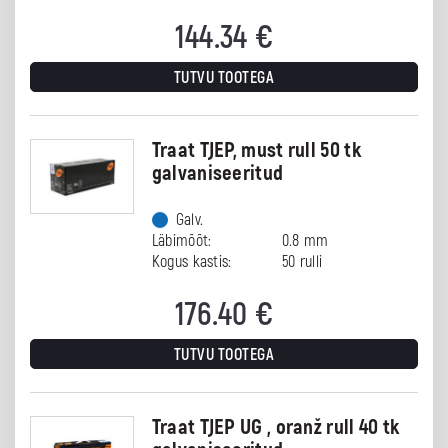
144.34
€
TUTVU TOOTEGA
Traat TJEP, must rull 50 tk
galvaniseeritud
Galv.
Läbimõõt:
0.8 mm
Kogus kastis:
50 rulli
176.40
€
TUTVU TOOTEGA
Traat TJEP UG , oranž rull 40 tk