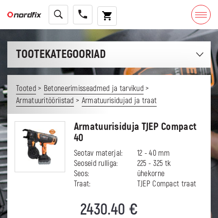
TOOTEKATEGOORIAD
>
>
Tooted
Betoneerimisseadmed ja tarvikud
>
Armatuuritööriistad
Armatuurisidujad ja traat
Armatuurisiduja TJEP Compact
40
Seotav materjal:
12 - 40 mm
Seoseid rulliga:
225 - 325 tk
Seos:
ühekorne
Traat:
TJEP Compact traat
2430.40
€